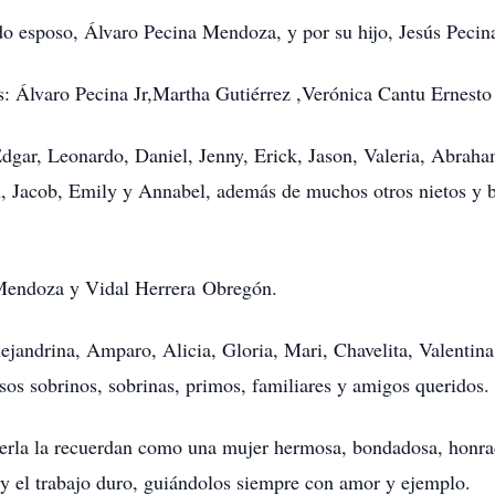
o esposo, Álvaro Pecina Mendoza, y por su hijo, Jesús Pecin
s: Álvaro Pecina Jr,Martha Gutiérrez ,Verónica Cantu Ernesto
dgar, Leonardo, Daniel, Jenny, Erick, Jason, Valeria, Abraham
h, Jacob, Emily y Annabel, además de muchos otros nietos y b
 Mendoza y Vidal Herrera Obregón.
ejandrina, Amparo, Alicia, Gloria, Mari, Chavelita, Valenti
s sobrinos, sobrinas, primos, familiares y amigos queridos.
ocerla la recuerdan como una mujer hermosa, bondadosa, honr
o y el trabajo duro, guiándolos siempre con amor y ejemplo.