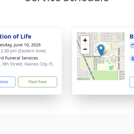
ion of Life
B
+
sday, June 10, 2026
−
- 2:30 pm (Eastern time)
rd Funeral Services
 9th Street, Haines City, FL
4
ctions
Plant Trees