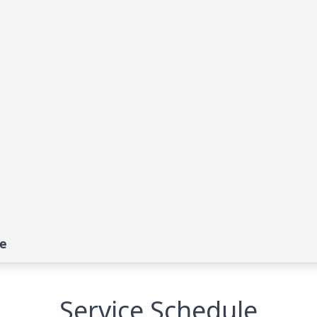
te
Service Schedule