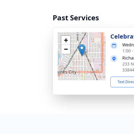
Past Services
Celebrat
+
Wedne
−
1:00 
Richa
233 N.
3384
Text Dire